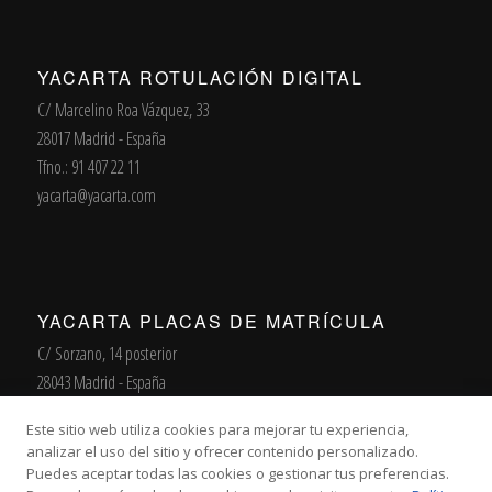
YACARTA ROTULACIÓN DIGITAL
C/ Marcelino Roa Vázquez, 33
28017 Madrid - España
Tfno.: 91 407 22 11
yacarta@yacarta.com
YACARTA PLACAS DE MATRÍCULA
C/ Sorzano, 14 posterior
28043 Madrid - España
Tfno. / Fax 91 413 74 27
Este sitio web utiliza cookies para mejorar tu experiencia,
matriculas@yacarta.com
analizar el uso del sitio y ofrecer contenido personalizado.
Puedes aceptar todas las cookies o gestionar tus preferencias.