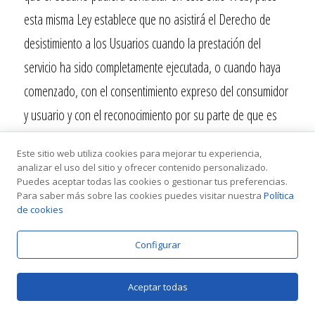
esta misma Ley establece que no asistirá el Derecho de
desistimiento a los Usuarios cuando la prestación del
servicio ha sido completamente ejecutada, o cuando haya
comenzado, con el consentimiento expreso del consumidor
y usuario y con el reconocimiento por su parte de que es
consciente de que, una vez que el contrato haya sido
Este sitio web utiliza cookies para mejorar tu experiencia,
completamente ejecutado por
Yacarta
, habrá perdido su
analizar el uso del sitio y ofrecer contenido personalizado.
Puedes aceptar todas las cookies o gestionar tus preferencias.
derecho de desistimiento.
Para saber más sobre las cookies puedes visitar nuestra
Política
de cookies
En todo caso, no se hará ningún reembolso si el producto
Configurar
ha sido usado más allá de la mera apertura del mismo, de
productos que no estén en las mismas condiciones en las
Aceptar todas
que se entregaron o que hayan sufrido algún daño tras la