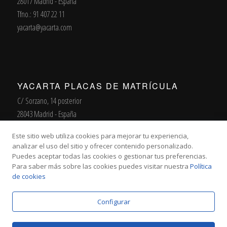
28017 Madrid - España
Tfno.: 91 407 22 11
yacarta@yacarta.com
YACARTA PLACAS DE MATRÍCULA
C/ Sorzano, 14 posterior
28043 Madrid - España
Tfno. / Fax 91 413 74 27
Este sitio web utiliza cookies para mejorar tu experiencia,
matriculas@yacarta.com
analizar el uso del sitio y ofrecer contenido personalizado.
Puedes aceptar todas las cookies o gestionar tus preferencias.
Para saber más sobre las cookies puedes visitar nuestra
Política
de cookies
Configurar
© Copyright - Yacarta
Aviso Legal
Política de privacidad
Política de cookies