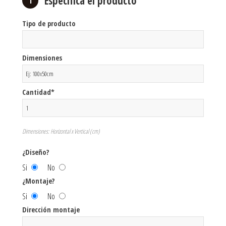
Especifica el producto
1
Tipo de producto
Dimensiones
Cantidad*
Dimensiones: Horizontal x Vertical (cm)
¿Diseño?
Si
No
¿Montaje?
Si
No
Dirección montaje