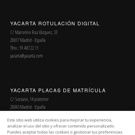
YACARTA ROTULACIÓN DIGITAL
C/ Marcelino Roa Vázquez, 33
28017 Madrid - España
Tfno.: 91 407 22 11
yacarta@yacarta.com
YACARTA PLACAS DE MATRÍCULA
C/ Sorzano, 14 posterior
28043 Madrid - España
Tfno. / Fax 91 413 74 27
Este sitio web utiliza cookies para mejorar tu experiencia,
matriculas@yacarta.com
analizar el uso del sitio y ofrecer contenido personalizado.
Puedes aceptar todas las cookies o gestionar tus preferencias.